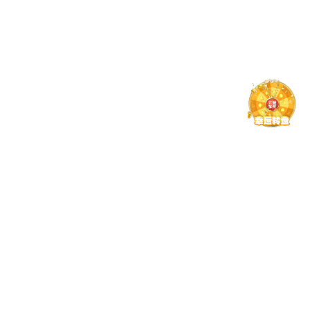
通过这些挑战，不仅增强了他们之间的联系，也让库
明加学会了怎样面对逆境。这些宝贵的人生经验，将
伴随他整个人生旅程，使得这段兄弟情谊愈发珍贵。
3、赛场外的小互动
除了赛场上的合作，赛场外的小互动同样也是增进彼
此关系的重要方式。无论是在更衣室还是生活中的点
滴瞬间，三人之间总有说不完的话题。他们一起分享
美食，一起打游戏，这些普通却温馨的小事让彼此更
加亲近。
尤其是在休赛季的时候，他们会选择一起出游或者参
加慈善活动。这种共同参与也使得他们不仅仅是职业
上的搭档，更成为了生活中的朋友。通过这样的互
动，他们之间形成了深厚而纯粹的友情，这份情谊超