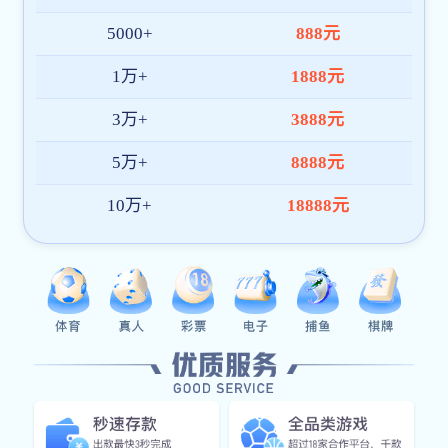
意义。
1、默契与支持
在球队中，默契是成功不可或缺的一部分。库明加在
进入勇士队后，很快就感受到了库里和追梦对他的帮
助。他们不仅仅是教练，更像是他的引导者。在训练
时，他们总会耐心地指导他，分享各自多年的比赛经
验，让他更快融入团队。
每当比赛进入关键时刻，库里和追梦总能第一时间发
现库明加的位置，并给予他信任。这种支持让他在压
力之下能够更加从容应对，无论是投篮还是防守，他
都能感受到来自两位老将无形中的鼓励。
这种默契并不是一朝一夕所形成，而是在日复一日的