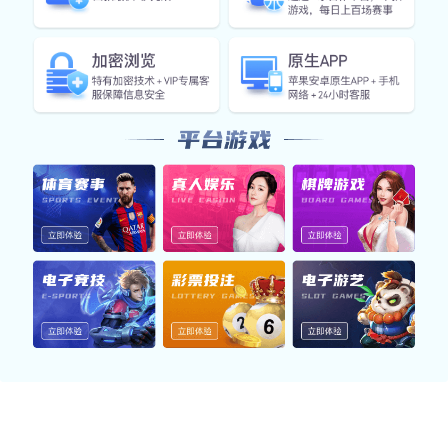
训练中，通过不断地磨合建立起来。正因如此，库明
加常常感慨，这份兄弟情谊始终如一，不曾改变，让
他倍感温暖。
2、共同经历的挑战
每一位运动员都必然会面临各种各样的挑战。在这一
点上，库明加与库里和追梦有着许多共同经历。从伤
病到失利，再到面对外界压力，他们一起走过了一段
艰辛而又漫长的道路。
当库明加遭遇低迷期时，是库里和追梦用行动告诉他
如何重拾信心。他们分享自己曾经面对困境时的方
法，让年轻的队友看到希望。不论是失败后的总结讨
论，还是战术上的调整，他们始终保持着一种团结一
致、齐心协力的态度。