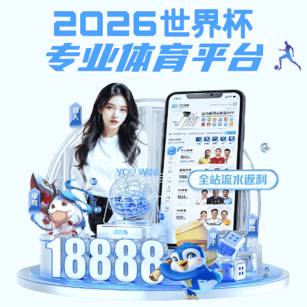
注册入口
开运体育官网
—— 比赛