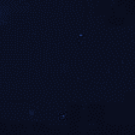
消
动，尤其是明星球员姆巴佩...
差异
胜率差异引发关注”这...
赛
展现出了丰富多彩的生活。...
括
现和复杂的情感纠葛紧密...