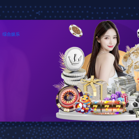
App下载
公司介绍
体育报道
运体育官网
—— 比赛数据从这里