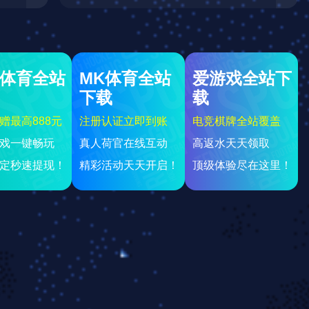
求平衡，为读者提供对现代篮球竞争的深刻
关键要素，以期为热爱篮球的读者带来启
有辉煌的职业生涯。韦德是迈阿密热火队的
军，并且凭借出色的表现获得了FMVP。他
当时联盟中最具威胁性的得分后卫之一。
。他曾多次入选全明星，并在2018年获得
射能力以及非凡的助攻视野，使他成为了现
统治力，使得他时常被认为是最佳球员。
赖于团队配合，而哈登则更多地展示了个人
的发展轨迹，为我们分析两者之争奠定了基