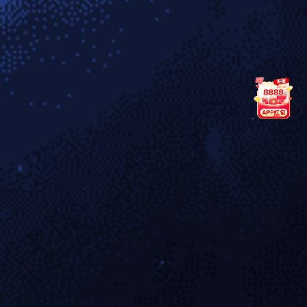
头角，他们正在逐步改变传统理念。在这一
打独斗的新型打法，这种变化呼应着现代社
科学化。从数据统计来看，每场比赛都有大
节奏，也让年轻球员可以快速适应高水平竞
来篮球将更加注重数据驱动下的发展方向。
，哈登与韦德之争不仅仅是一场关于个人荣
智慧以及未来发展潜力的重要讨论。这些因
长河之中。
VP关系展开讨论，我们可以看出，不同奖
的是其对比赛整体局势及结果产生影响力。